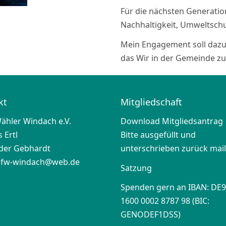
Für die nächsten Generatio
Nachhaltigkeit, Umweltschut
Mein Engagement soll dazu 
das Wir in der Gemeinde zu
kt
Mitgliedschaft
Wähler Windach e.V.
Download Mitgliedsantrag
 Ertl
Bitte ausgefüllt und
der Gebhardt
unterschrieben zurück mail
:
fw-windach@web.de
Satzung
Spenden gern an IBAN: DE9
1600 0002 8787 98 (BIC:
GENODEF1DSS)