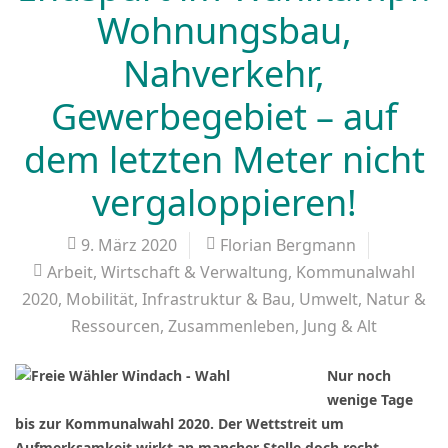
Wohnungsbau,
Nahverkehr,
Gewerbegebiet – auf
dem letzten Meter nicht
vergaloppieren!
9. März 2020
Florian Bergmann
Arbeit, Wirtschaft & Verwaltung
,
Kommunalwahl
2020
,
Mobilität, Infrastruktur & Bau
,
Umwelt, Natur &
Ressourcen
,
Zusammenleben, Jung & Alt
Nur noch
wenige Tage
bis zur Kommunalwahl 2020. Der Wettstreit um
Aufmerksamkeit wirkt an mancher Stelle doch recht